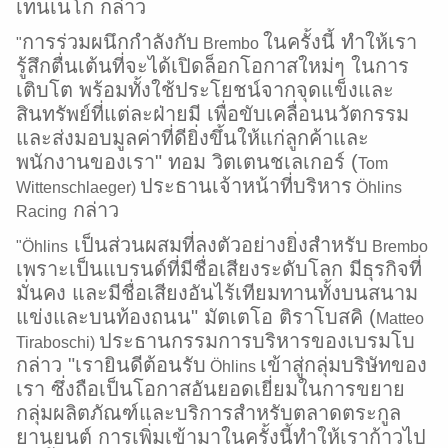
เทนเนโก กล่าว
การร่วมผนึกกำลังกับ
ในครั้งนี้ ทำให้เรา
"
Brembo
รู้สึกตื่นเต้นที่จะได้เปิดล็อกโอกาสใหม่ๆ ในการ
เติบโต พร้อมทั้งใช้ประโยชน์จากจุดแข็งและ
สินทรัพย์ที่แต่ละฝ่ายมี เพื่อขับเคลื่อนนวัตกรรม
และส่งมอบมูลค่าที่ดียิ่งขึ้นให้แก่ลูกค้าและ
พนักงานของเรา" ทอม วิตเตนชเลเกอร์ (
Tom
ประธานเจ้าหน้าที่บริหาร
Wittenschlaeger)
Öhlins
กล่าว
Racing
เป็นส่วนผสมที่ลงตัวอย่างยิ่งสำหรับ
"Öhlins
Brembo
เพราะเป็นแบรนด์ที่มีชื่อเสียงระดับโลก มีธุรกิจที่
มั่นคง และมีชื่อเสียงอันไร้เทียมทานทั้งบนสนาม
แข่งและบนท้องถนน" มัตเตโอ ติราโบสคิ (
Matteo
ประธานกรรมการบริหารของเบรมโบ
Tiraboschi)
กล่าว "เรายินดีต้อนรับ
เข้าสู่กลุ่มบริษัทของ
Öhlins
เรา ซึ่งถือเป็นโอกาสอันยอดเยี่ยมในการขยาย
กลุ่มผลิตภัณฑ์และบริการสำหรับตลาดตระกูล
ยานยนต์ การเพิ่มเข้ามาในครั้งนี้ทำให้เราก้าวไป