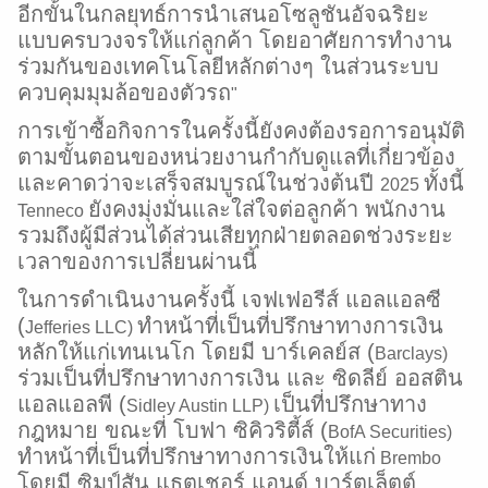
อีกขั้นในกลยุทธ์การนำเสนอโซลูชันอัจฉริยะ
แบบครบวงจรให้แก่ลูกค้า โดยอาศัยการทำงาน
ร่วมกันของเทคโนโลยีหลักต่างๆ ในส่วนระบบ
ควบคุมมุมล้อของตัวรถ
"
การเข้าซื้อกิจการในครั้งนี้ยังคงต้องรอการอนุมัติ
ตามขั้นตอนของหน่วยงานกำกับดูแลที่เกี่ยวข้อง
และคาดว่าจะเสร็จสมบูรณ์ในช่วงต้นปี
ทั้งนี้
2025
ยังคงมุ่งมั่นและใส่ใจต่อลูกค้า พนักงาน
Tenneco
รวมถึงผู้มีส่วนได้ส่วนเสียทุกฝ่ายตลอดช่วงระยะ
เวลาของการเปลี่ยนผ่านนี้
ในการดำเนินงานครั้งนี้ เจฟเฟอรีส์ แอลแอลซี
(
ทำหน้าที่เป็นที่ปรึกษาทางการเงิน
Jefferies LLC)
หลักให้แก่เทนเนโก โดยมี บาร์เคลย์ส (
Barclays)
ร่วมเป็นที่ปรึกษาทางการเงิน และ ซิดลีย์ ออสติน
แอลแอลพี (
เป็นที่ปรึกษาทาง
Sidley Austin LLP)
กฎหมาย ขณะที่ โบฟา ซิคิวริตี้ส์ (
BofA Securities)
ทำหน้าที่เป็นที่ปรึกษาทางการเงินให้แก่
Brembo
โดยมี ซิมป์สัน แธตเชอร์ แอนด์ บาร์ตเล็ตต์