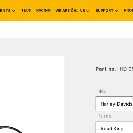
TECH
RACING
PRO
ENTS
WE ARE ÖHLINS
SUPPORT
OTIVE
RS
NTY
MOUNTAIN BIKE
HISTORY
SERVICE INFO & 
Part no.:
HD 0
ยี่ห้อ
Harley-Davids
โมเดล
Road King