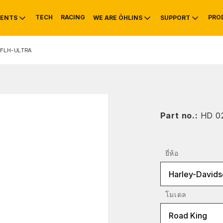
TECH
RACING
PRO
ENTS
WE ARE ÖHLINS
SUPPORT
FLH-ULTRA
OTIVE
RS
NTY
MOUNTAIN BIKE
HISTORY
SERVICE INFO & 
Part no.:
HD 0
ยี่ห้อ
Harley-Davids
โมเดล
Road King