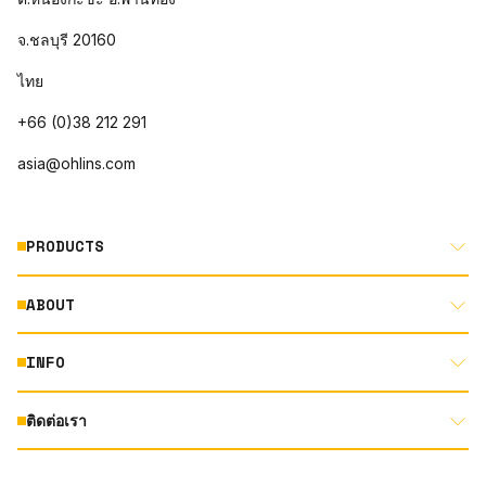
จ.ชลบุรี 20160
ไทย
+66 (0)38 212 291
asia@ohlins.com
PRODUCTS
ABOUT
MOTORCYCLE
AUTOMOTIVE
INFO
ABOUT US
MOUNTAIN BIKE
RACING
ติดต่อเรา
DOCUMENT LIBRARY
DEALER LOCATOR
PRODUCT SEARCH