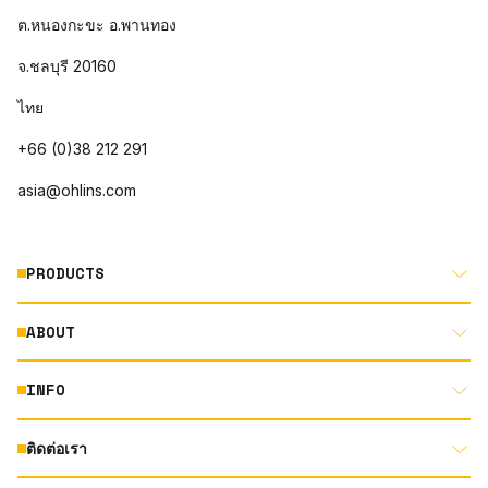
ต.หนองกะขะ อ.พานทอง
จ.ชลบุรี 20160
ไทย
+66 (0)38 212 291
asia@ohlins.com
PRODUCTS
ABOUT
MOTORCYCLE
AUTOMOTIVE
INFO
ABOUT US
MOUNTAIN BIKE
RACING
ติดต่อเรา
DOCUMENT LIBRARY
DEALER LOCATOR