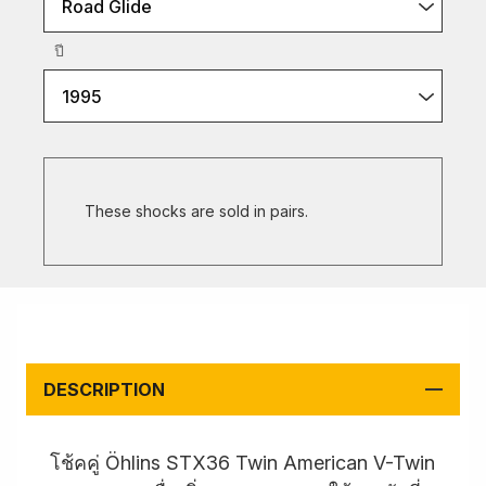
Road Glide
ปี
1995
These shocks are sold in pairs.
DESCRIPTION
โช้คคู่ Öhlins STX36 Twin American V-Twin