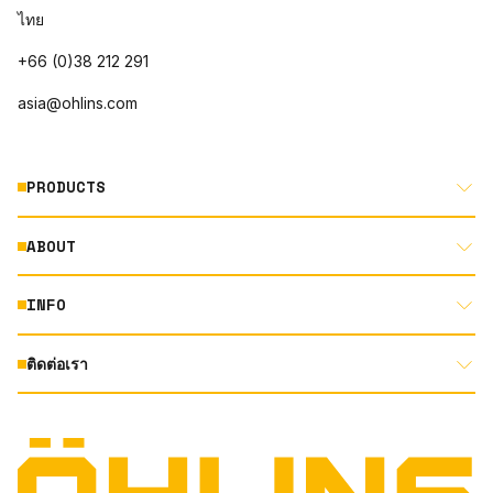
ไทย
+66 (0)38 212 291
asia@ohlins.com
PRODUCTS
ABOUT
MOTORCYCLE
AUTOMOTIVE
INFO
ABOUT US
MOUNTAIN BIKE
RACING
ติดต่อเรา
DOCUMENT LIBRARY
DEALER LOCATOR
PRODUCT SEARCH
INSTAGRAM
TERMS AND CONDITIONS
TECHNOLOGY
PRIVACY STATEMENT
FACEBOOK