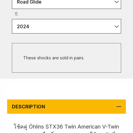
Road Glide
ปี
2024
These shocks are sold in pairs.
DESCRIPTION
โช้คคู่ Öhlins STX36 Twin American V-Twin