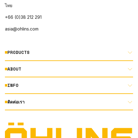
ไทย
+66 (0)38 212 291
asia@ohlins.com
PRODUCTS
ABOUT
MOTORCYCLE
AUTOMOTIVE
INFO
ABOUT US
MOUNTAIN BIKE
RACING
ติดต่อเรา
DOCUMENT LIBRARY
DEALER LOCATOR
PRODUCT SEARCH
INSTAGRAM
TERMS AND CONDITIONS
TECHNOLOGY
PRIVACY STATEMENT
FACEBOOK