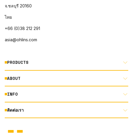
จ.ชลบุรี 20160
ไทย
+66 (0)38 212 291
asia@ohlins.com
PRODUCTS
ABOUT
MOTORCYCLE
AUTOMOTIVE
INFO
ABOUT US
MOUNTAIN BIKE
RACING
ติดต่อเรา
DOCUMENT LIBRARY
DEALER LOCATOR
PRODUCT SEARCH
INSTAGRAM
TERMS AND CONDITIONS