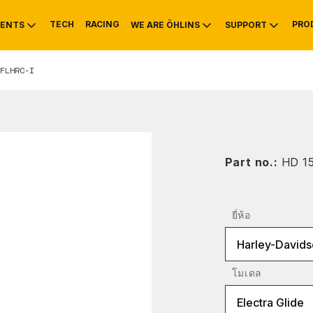
TECH
RACING
PRO
ENTS
WE ARE ÖHLINS
SUPPORT
FLHRC-I
OTIVE
RS
NTY
MOUNTAIN BIKE
HISTORY
SERVICE INFO & 
Part no.:
HD 1
ยี่ห้อ
Harley-Davids
โมเดล
Electra Glide