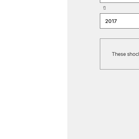
ปี
2017
These shocks