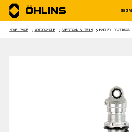
SEGM
HOME PAGE
MOTORCYCLE
AMERICAN V-TWIN
HARLEY-DAVIDSON 
MOTORCYCLE
NEWS
MANUALS
AUTOM
CAREE
WARRA