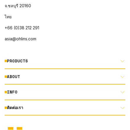
จ.ชลบุรี 20160
ไทย
+66 (0)38 212 291
asia@ohlins.com
PRODUCTS
ABOUT
MOTORCYCLE
AUTOMOTIVE
INFO
ABOUT US
MOUNTAIN BIKE
RACING
ติดต่อเรา
DOCUMENT LIBRARY
DEALER LOCATOR
PRODUCT SEARCH
INSTAGRAM
TERMS AND CONDITIONS