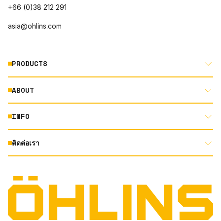
+66 (0)38 212 291
asia@ohlins.com
PRODUCTS
ABOUT
MOTORCYCLE
AUTOMOTIVE
INFO
ABOUT US
MOUNTAIN BIKE
RACING
ติดต่อเรา
DOCUMENT LIBRARY
DEALER LOCATOR
PRODUCT SEARCH
INSTAGRAM
TERMS AND CONDITIONS
TECHNOLOGY
PRIVACY STATEMENT
FACEBOOK
ORIGINAL EQUIPMENT