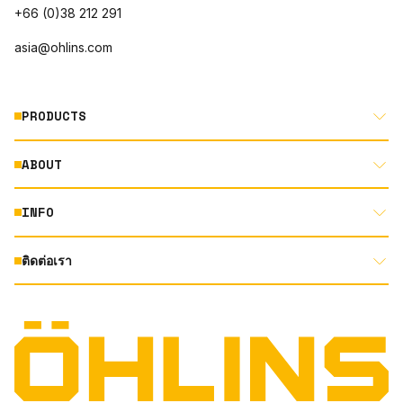
+66 (0)38 212 291
asia@ohlins.com
PRODUCTS
ABOUT
MOTORCYCLE
AUTOMOTIVE
INFO
ABOUT US
MOUNTAIN BIKE
RACING
ติดต่อเรา
DOCUMENT LIBRARY
DEALER LOCATOR
PRODUCT SEARCH
INSTAGRAM
TERMS AND CONDITIONS
TECHNOLOGY
PRIVACY STATEMENT
FACEBOOK
ORIGINAL EQUIPMENT