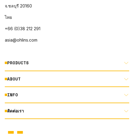
จ.ชลบุรี 20160
ไทย
+66 (0)38 212 291
asia@ohlins.com
PRODUCTS
ABOUT
MOTORCYCLE
AUTOMOTIVE
INFO
ABOUT US
MOUNTAIN BIKE
RACING
ติดต่อเรา
DOCUMENT LIBRARY
DEALER LOCATOR
PRODUCT SEARCH
INSTAGRAM
TERMS AND CONDITIONS