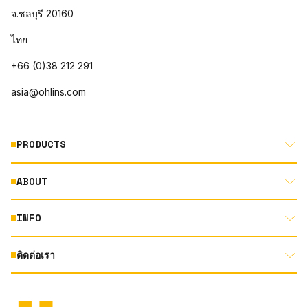
จ.ชลบุรี 20160
ไทย
+66 (0)38 212 291
asia@ohlins.com
PRODUCTS
ABOUT
MOTORCYCLE
AUTOMOTIVE
INFO
ABOUT US
MOUNTAIN BIKE
RACING
ติดต่อเรา
DOCUMENT LIBRARY
DEALER LOCATOR
PRODUCT SEARCH
INSTAGRAM
TERMS AND CONDITIONS