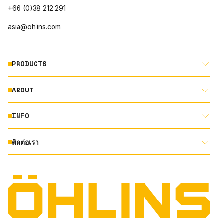
+66 (0)38 212 291
asia@ohlins.com
PRODUCTS
ABOUT
MOTORCYCLE
AUTOMOTIVE
INFO
ABOUT US
MOUNTAIN BIKE
RACING
ติดต่อเรา
DOCUMENT LIBRARY
DEALER LOCATOR
PRODUCT SEARCH
INSTAGRAM
TERMS AND CONDITIONS
TECHNOLOGY
PRIVACY STATEMENT
FACEBOOK
ORIGINAL EQUIPMENT