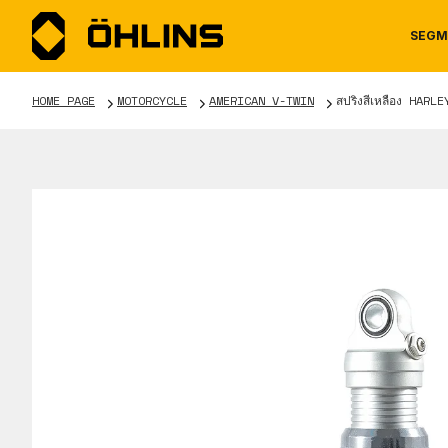
SEGM
HOME PAGE
MOTORCYCLE
AMERICAN V-TWIN
สปริงสีเหลือง HAR
MOTORCYCLE
NEWS
MANUALS
AUTOM
CAREE
WARRA