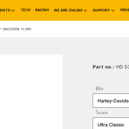
TECH
RACING
PRO
ENTS
WE ARE ÖHLINS
SUPPORT
LEY-DAVIDSON FLHRS
OTIVE
RS
NTY
MOUNTAIN BIKE
HISTORY
SERVICE INFO & 
Part no.:
HD 5
ยี่ห้อ
Harley-Davids
โมเดล
Ultra Classic