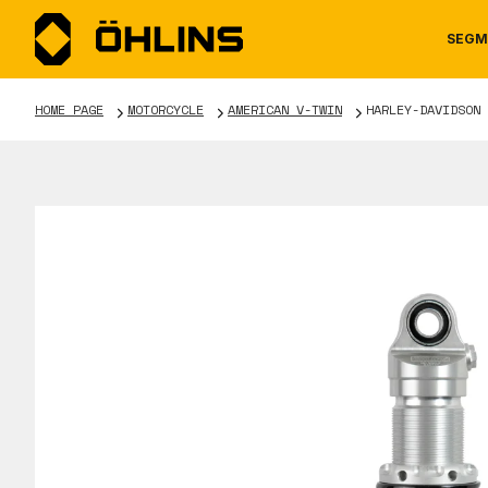
SEGM
HOME PAGE
MOTORCYCLE
AMERICAN V-TWIN
HARLEY-DAVIDSON 
MOTORCYCLE
NEWS
MANUALS
AUTOM
CAREE
WARRA