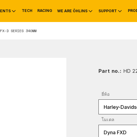
TECH
RACING
PRO
ENTS
WE ARE ÖHLINS
SUPPORT
FX-D SERIES 340MM
OTIVE
RS
NTY
MOUNTAIN BIKE
HISTORY
SERVICE INFO & 
Part no.:
HD 2
ยี่ห้อ
Harley-Davids
โมเดล
Dyna FXD