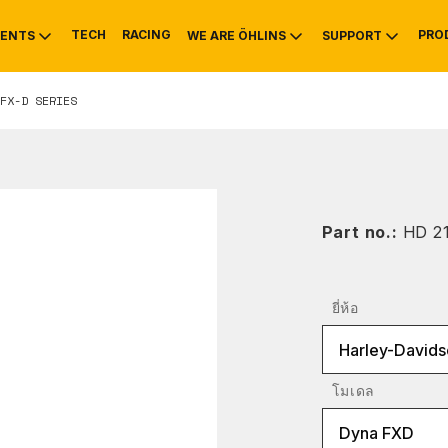
TECH
RACING
PRO
ENTS
WE ARE ÖHLINS
SUPPORT
FX-D SERIES
OTIVE
RS
NTY
MOUNTAIN BIKE
HISTORY
SERVICE INFO & 
Part no.:
HD 2
ยี่ห้อ
Harley-Davids
โมเดล
Dyna FXD