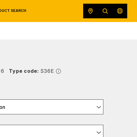
DUCT SEARCH
SAFETY DATA SHEETS
RECALLS
ORIGINAL EQUIPMENT
16
Type code:
S36E
on