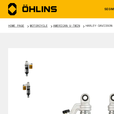
SEGM
HOME PAGE
MOTORCYCLE
AMERICAN V-TWIN
HARLEY-DAVIDSON 
MOTORCYCLE
NEWS
MANUALS
AUTOM
CAREE
WARRA