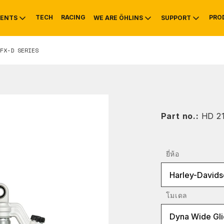
TECH
RACING
PRO
ENTS
WE ARE ÖHLINS
SUPPORT
FX-D SERIES
OTIVE
RS
NTY
MOUNTAIN BIKE
HISTORY
SERVICE INFO & 
Part no.:
HD 2
ยี่ห้อ
Harley-Davids
โมเดล
Dyna Wide Gl