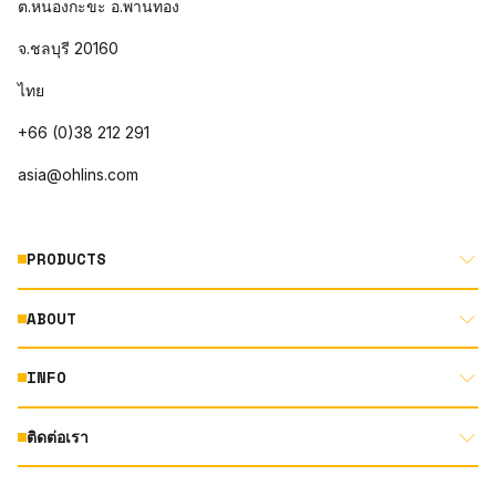
ต.หนองกะขะ อ.พานทอง
จ.ชลบุรี 20160
ไทย
+66 (0)38 212 291
asia@ohlins.com
PRODUCTS
ABOUT
MOTORCYCLE
AUTOMOTIVE
INFO
ABOUT US
MOUNTAIN BIKE
RACING
ติดต่อเรา
DOCUMENT LIBRARY
DEALER LOCATOR
PRODUCT SEARCH