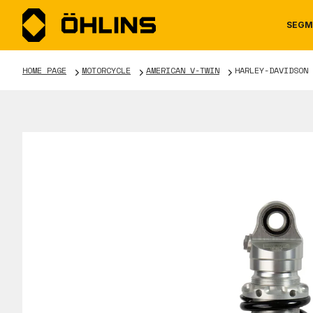
SEGM
HOME PAGE
MOTORCYCLE
AMERICAN V-TWIN
HARLEY-DAVIDSON 
MOTORCYCLE
NEWS
MANUALS
AUTOM
CAREE
WARRA