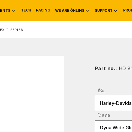
TECH
RACING
PRO
ENTS
WE ARE ÖHLINS
SUPPORT
FX-D SERIES
OTIVE
RS
NTY
MOUNTAIN BIKE
HISTORY
SERVICE INFO & 
Part no.:
HD 8
ยี่ห้อ
Harley-Davids
โมเดล
Dyna Wide Gl