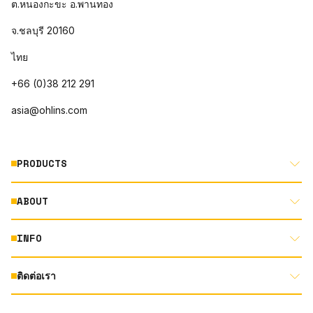
ต.หนองกะขะ อ.พานทอง
จ.ชลบุรี 20160
ไทย
+66 (0)38 212 291
asia@ohlins.com
PRODUCTS
ABOUT
MOTORCYCLE
AUTOMOTIVE
INFO
ABOUT US
MOUNTAIN BIKE
RACING
ติดต่อเรา
DOCUMENT LIBRARY
DEALER LOCATOR
PRODUCT SEARCH