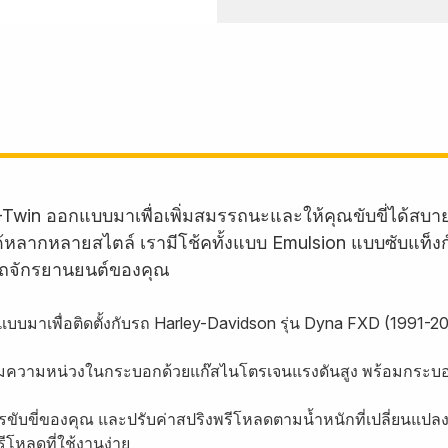
-Twin ออกแบบมาเพื่อเพิ่มสมรรถนะและให้คุณขับขี่ได้สบ
บรถได้หลากหลายสไตล์ เรามีโช้คทั้งแบบ Emulsion แบบซับแท็
ถจักรยานยนต์ของคุณ
บบมาเพื่อติดตั้งกับรถ Harley-Davidson รุ่น Dyna FXD (1991-2
ุมความหน่วงในกระบอกด้วยแก๊สไนโตรเจนแรงดันสูง พร้อมกระบอก
ขับขี่ของคุณ และปรับค่าสปริงพรีโหลดตามน้ำหนักที่เปลี่ยนแปลง
ีโหลดที่ใช้งานง่าย