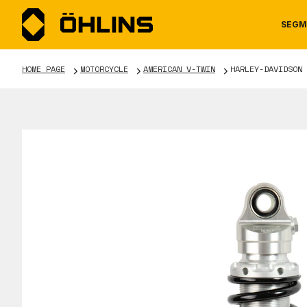
SEGM
HOME PAGE
MOTORCYCLE
AMERICAN V-TWIN
HARLEY-DAVIDSON 
MOTORCYCLE
NEWS
MANUALS
AUTOM
CAREE
WARRA