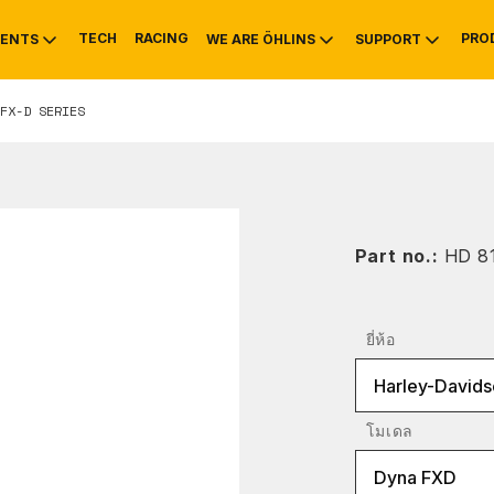
TECH
RACING
PRO
ENTS
WE ARE ÖHLINS
SUPPORT
FX-D SERIES
OTIVE
RS
NTY
MOUNTAIN BIKE
HISTORY
SERVICE INFO & 
Part no.:
HD 8
ยี่ห้อ
Harley-Davids
โมเดล
Dyna FXD