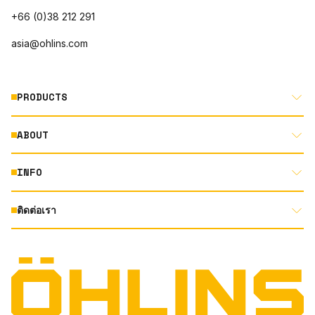
+66 (0)38 212 291
asia@ohlins.com
PRODUCTS
ABOUT
MOTORCYCLE
AUTOMOTIVE
INFO
ABOUT US
MOUNTAIN BIKE
RACING
ติดต่อเรา
DOCUMENT LIBRARY
DEALER LOCATOR
PRODUCT SEARCH
INSTAGRAM
TERMS AND CONDITIONS
TECHNOLOGY
PRIVACY STATEMENT
FACEBOOK
ORIGINAL EQUIPMENT