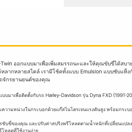
-Twin ออกแบบมาเพื่อเพิ่มสมรรถนะและให้คุณขับขี่ได้สบ
บรถได้หลากหลายสไตล์ เรามีโช้คทั้งแบบ Emulsion แบบซับแท็
ถจักรยานยนต์ของคุณ
บบมาเพื่อติดตั้งกับรถ Harley-Davidson รุ่น Dyna FXD (1991-2
ุมความหน่วงในกระบอกด้วยแก๊สไนโตรเจนแรงดันสูง พร้อมกระบอก
ขับขี่ของคุณ และปรับค่าสปริงพรีโหลดตามน้ำหนักที่เปลี่ยนแปลง
ีโหลดที่ใช้งานง่าย