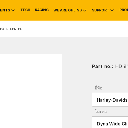
TECH
RACING
PRO
ENTS
WE ARE ÖHLINS
SUPPORT
FX-D SERIES
OTIVE
RS
NTY
MOUNTAIN BIKE
HISTORY
SERVICE INFO & 
Part no.:
HD 8
ยี่ห้อ
Harley-Davids
โมเดล
Dyna Wide Gl