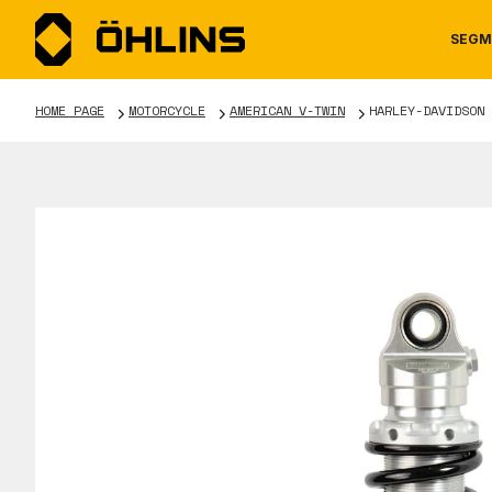
SEGM
HOME PAGE
MOTORCYCLE
AMERICAN V-TWIN
HARLEY-DAVIDSON 
MOTORCYCLE
NEWS
MANUALS
AUTOM
CAREE
WARRA