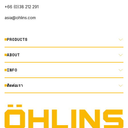
+66 (0)38 212 291
asia@ohlins.com
PRODUCTS
ABOUT
MOTORCYCLE
AUTOMOTIVE
INFO
ABOUT US
MOUNTAIN BIKE
RACING
ติดต่อเรา
DOCUMENT LIBRARY
DEALER LOCATOR
PRODUCT SEARCH
INSTAGRAM
TERMS AND CONDITIONS
TECHNOLOGY
PRIVACY STATEMENT
FACEBOOK
ORIGINAL EQUIPMENT