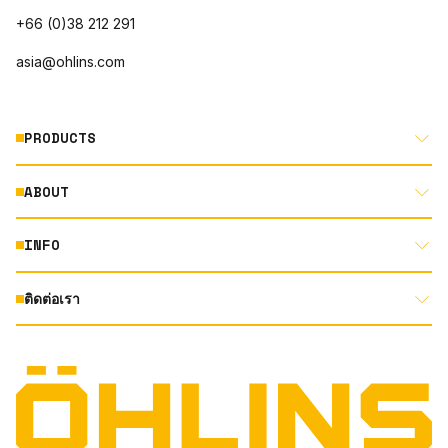
+66 (0)38 212 291
asia@ohlins.com
PRODUCTS
ABOUT
MOTORCYCLE
AUTOMOTIVE
INFO
ABOUT US
MOUNTAIN BIKE
RACING
ติดต่อเรา
DOCUMENT LIBRARY
DEALER LOCATOR
PRODUCT SEARCH
INSTAGRAM
TERMS AND CONDITIONS
TECHNOLOGY
PRIVACY STATEMENT
FACEBOOK
ORIGINAL EQUIPMENT