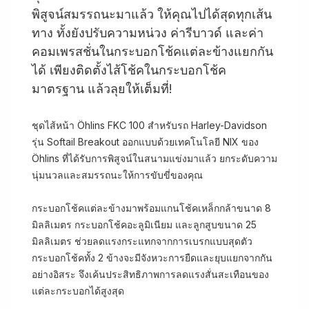
พิสูจน์สมรรถนะมาแล้ว ให้คุณไปได้สุดทุกเส้น
ทาง ทั้งยังปรับความหน่วง ค่ารีบาวด์ และค่า
คอมเพรสชั่นในกระบอกโช้คแต่ละข้างแยกกัน
ได้ เพียงติดตั้งไส้โช้คในกระบอกโช้ค
มาตรฐาน แล้วลุยให้เต็มที่!
ชุดไส้หน้า Öhlins FKC 100 สำหรับรถ Harley-Davidson
รุ่น Softail Breakout ออกแบบด้วยเทคโนโลยี NIX ของ
Öhlins ที่ได้รับการพิสูจน์ในสนามแข่งมาแล้ว ยกระดับความ
นุ่มนวลและสมรรถนะให้การขับขี่ของคุณ
กระบอกโช้คแต่ละข้างมาพร้อมแกนโช้คเหล็กกล้าขนาด 8
มิลลิเมตร กระบอกโช้คอะลูมิเนียม และลูกสูบขนาด 25
มิลลิเมตร ช่วยลดแรงกระแทกจากการเบรกแบบสุดตัว
กระบอกโช้คทั้ง 2 ข้างจะมีจังหวะการยืดและยุบแยกจากกัน
อย่างอิสระ จึงเค้นประสิทธิภาพการลดแรงสั่นสะเทือนของ
แต่ละกระบอกได้สูงสุด