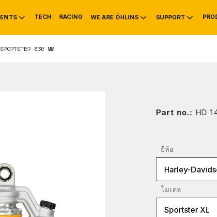
TECH
RACING
PRO
ENTS
WE ARE ÖHLINS
SUPPORT
SPORTSTER 336 MM
OTIVE
RS
NTY
MOUNTAIN BIKE
HISTORY
SERVICE INFO & 
Part no.:
HD 1
ยี่ห้อ
Harley-Davids
โมเดล
Sportster XL