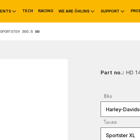
TECH
RACING
PRO
ENTS
WE ARE ÖHLINS
SUPPORT
SPORTSTER 360.5 MM
OTIVE
RS
NTY
MOUNTAIN BIKE
HISTORY
SERVICE INFO & 
Part no.:
HD 1
ยี่ห้อ
Harley-Davids
โมเดล
Sportster XL