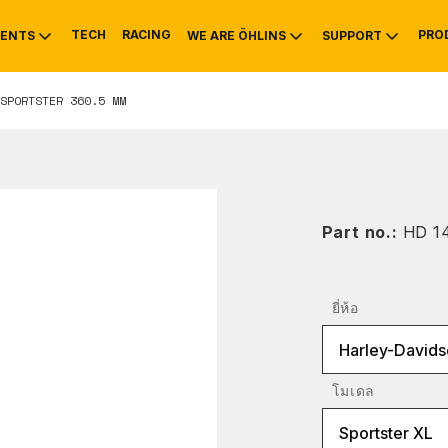
TECH
RACING
PRO
ENTS
WE ARE ÖHLINS
SUPPORT
SPORTSTER 360.5 MM
OTIVE
RS
NTY
MOUNTAIN BIKE
HISTORY
SERVICE INFO & 
Part no.:
HD 1
ยี่ห้อ
Harley-Davids
โมเดล
Sportster XL