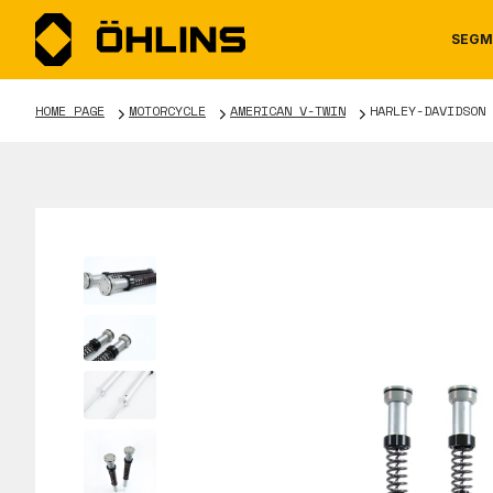
SEGM
HOME PAGE
MOTORCYCLE
AMERICAN V-TWIN
HARLEY-DAVIDSON 
MOTORCYCLE
NEWS
MANUALS
AUTOM
CAREE
WARRA