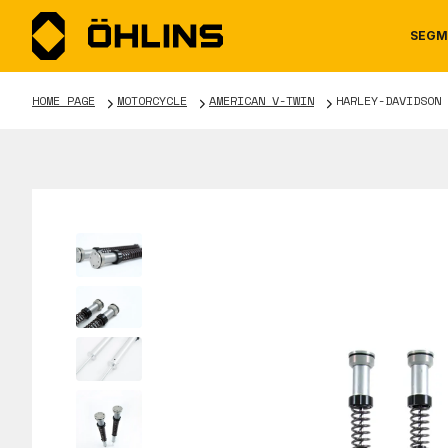
SEGM
HOME PAGE
MOTORCYCLE
AMERICAN V-TWIN
HARLEY-DAVIDSON 
MOTORCYCLE
NEWS
MANUALS
AUTOM
CAREE
WARRA