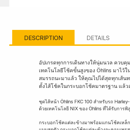
DESCRIPTION
DETAILS
อัปเกรดทุกการเดินทางให้นุ่มนวล ควบคุ
เทคโนโลยีโช้คขั้นสูงของ Öhlins มาไว้ใ
สมรรถนะมาแล้ว ให้คุณไปได้สุดทุกเส้นทา
ตั้งไส้โช้คในกระบอกโช้คมาตรฐาน แล้วลุย
ชุดไส้หน้า Öhlins FKC 100 สำหรับรถ Harley-D
ด้วยเทคโนโลยี NIX ของ Öhlins ที่ได้รับกา
กระบอกโช้คแต่ละข้างมาพร้อมแกนโช้คเหล็ก
แบบสุดตัว กระบอกโช้คแต่ละข้างจะคอมเพรสช