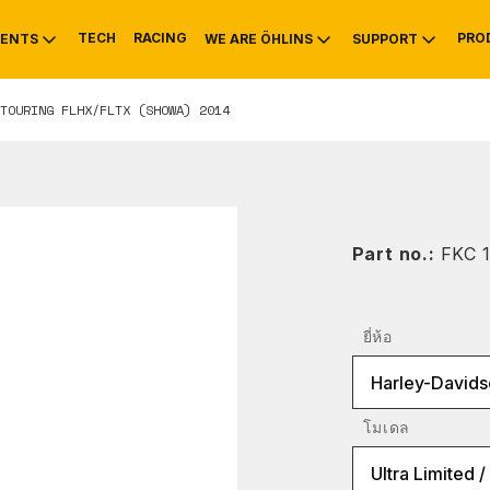
TECH
RACING
PRO
ENTS
WE ARE ÖHLINS
SUPPORT
TOURING FLHX/FLTX (SHOWA) 2014
OTIVE
RS
NTY
MOUNTAIN BIKE
HISTORY
SERVICE INFO & 
Part no.:
FKC 
ยี่ห้อ
Harley-Davids
โมเดล
Ultra Limited /