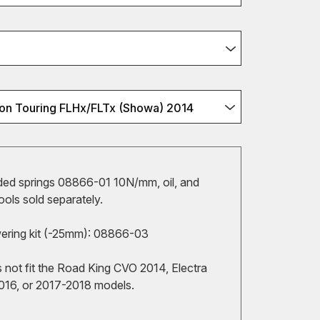
on Touring FLHx/FLTx (Showa) 2014
d springs 08866-01 10N/mm, oil, and
tools sold separately.
wering kit (-25mm): 08866-03
s not fit the Road King CVO 2014, Electra
016, or 2017-2018 models.