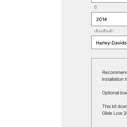
ปี
2014
เลือกสินค้า
Harley-Davids
Recommende
installation 
Optional lo
This kit doe
Glide Low 2