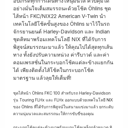
อัปเกรดทุกการเดินทางให้นุ่มนวล ควบคุมได้
อย่างมั่นใจเต็มสมรรถนะด้วยโช้ค Öhlins ชุด
ไส้หน้า FKC/NIX22 American V-Twin นำ
เทคโนโลยีโช้คขั้นสูงของ Öhlins มาไว้ในรถ
จักรยานยนต์ Harley-Davidson และ Indian
ชุดคิทมาพร้อมเทคโนโลยี NIX ที่ได้รับการ
พิสูจน์สมรรถนะมาแล้ว ให้คุณไปได้สุดทุกเส้น
ทาง ทั้งยังปรับความหน่วง ค่ารีบาวด์ และค่า
คอมเพรสชั่นในกระบอกโช้คแต่ละข้างแยกกัน
ได้ เพียงติดตั้งไส้โช้คในกระบอกโช้ค
มาตรฐาน แล้วลุยให้เต็มที่!
ชุดไส้หน้า Öhlins FKC 100 สำหรับรถ Harley-Davidson
รุ่น Touring FLHx และ FLHx ออกแบบด้วยเทคโนโลยี NIX
ของ Öhlins ที่ได้รับการพิสูจน์ในสนามแข่งมาแล้ว ยกระดับ
ความนุ่มนวลและสมรรถนะให้การขับขี่ของคุณ
กระบอกโช้คแต่ละข้างมาพร้อมแกนโช้คเหล็กกล้าขนาด 8