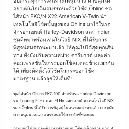
อัปเกรดทุกการเดินทางให้นุ่มนวล ควบคุมได้
อย่างมั่นใจเต็มสมรรถนะด้วยโช้ค Öhlins ชุด
ไส้หน้า FKC/NIX22 American V-Twin นำ
เทคโนโลยีโช้คขั้นสูงของ Öhlins มาไว้ในรถ
จักรยานยนต์ Harley-Davidson และ Indian
ชุดคิทมาพร้อมเทคโนโลยี NIX ที่ได้รับการ
พิสูจน์สมรรถนะมาแล้ว ให้คุณไปได้สุดทุกเส้น
ทาง ทั้งยังปรับความหน่วง ค่ารีบาวด์ และค่า
คอมเพรสชั่นในกระบอกโช้คแต่ละข้างแยกกัน
ได้ เพียงติดตั้งไส้โช้คในกระบอกโช้ค
มาตรฐาน แล้วลุยให้เต็มที่!
ชุดไส้หน้า Öhlins FKC 100 สำหรับรถ Harley-Davidson
รุ่น Touring FLHx และ FLHx ออกแบบด้วยเทคโนโลยี NIX
ของ Öhlins ที่ได้รับการพิสูจน์ในสนามแข่งมาแล้ว ยกระดับ
ความนุ่มนวลและสมรรถนะให้การขับขี่ของคุณ
กระบอกโช้คแต่ละข้างมาพร้อมแกนโช้คเหล็กกล้าขนาด 8