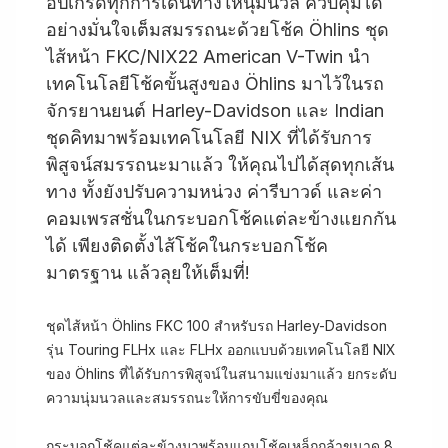
อัปเกรดทุกการเดินทางให้นุ่มนวล ควบคุมได้
อย่างมั่นใจเต็มสมรรถนะด้วยโช้ค Öhlins ชุด
ไส้หน้า FKC/NIX22 American V-Twin นำ
เทคโนโลยีโช้คขั้นสูงของ Öhlins มาไว้ในรถ
จักรยานยนต์ Harley-Davidson และ Indian
ชุดคิทมาพร้อมเทคโนโลยี NIX ที่ได้รับการ
พิสูจน์สมรรถนะมาแล้ว ให้คุณไปได้สุดทุกเส้น
ทาง ทั้งยังปรับความหน่วง ค่ารีบาวด์ และค่า
คอมเพรสชั่นในกระบอกโช้คแต่ละข้างแยกกัน
ได้ เพียงติดตั้งไส้โช้คในกระบอกโช้ค
มาตรฐาน แล้วลุยให้เต็มที่!
ชุดไส้หน้า Öhlins FKC 100 สำหรับรถ Harley-Davidson
รุ่น Touring FLHx และ FLHx ออกแบบด้วยเทคโนโลยี NIX
ของ Öhlins ที่ได้รับการพิสูจน์ในสนามแข่งมาแล้ว ยกระดับ
ความนุ่มนวลและสมรรถนะให้การขับขี่ของคุณ
กระบอกโช้คแต่ละข้างมาพร้อมแกนโช้คเหล็กกล้าขนาด 8