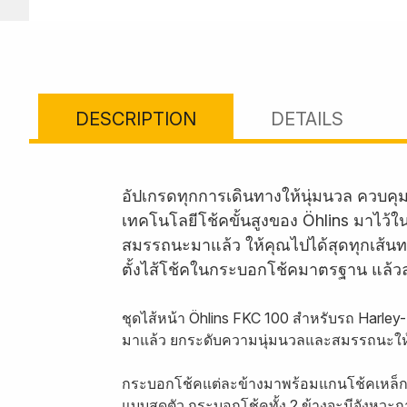
DESCRIPTION
DETAILS
อัปเกรดทุกการเดินทางให้นุ่มนวล ควบคุ
เทคโนโลยีโช้คขั้นสูงของ Öhlins มาไว้ใ
สมรรถนะมาแล้ว ให้คุณไปได้สุดทุกเส้นทา
ตั้งไส้โช้คในกระบอกโช้คมาตรฐาน แล้วลุย
ชุดไส้หน้า Öhlins FKC 100 สำหรับรถ Harley
มาแล้ว ยกระดับความนุ่มนวลและสมรรถนะให้
กระบอกโช้คแต่ละข้างมาพร้อมแกนโช้คเหล็ก
แบบสุดตัว กระบอกโช้คทั้ง 2 ข้างจะมีจังหว