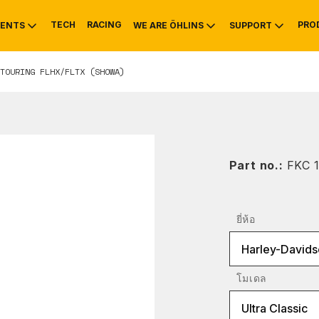
TECH
RACING
PRO
ENTS
WE ARE ÖHLINS
SUPPORT
TOURING FLHX/FLTX (SHOWA)
OTIVE
RS
NTY
MOUNTAIN BIKE
HISTORY
SERVICE INFO & 
Part no.:
FKC 1
ยี่ห้อ
Harley-Davids
โมเดล
Ultra Classic