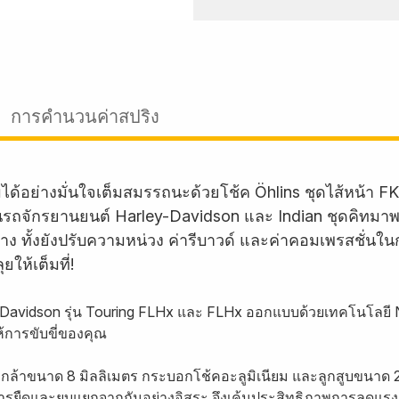
การคำนวนค่าสปริง
มได้อย่างมั่นใจเต็มสมรรถนะด้วยโช้ค Öhlins ชุดไส้หน้า
นรถจักรยานยนต์ Harley-Davidson และ Indian ชุดคิทมาพร้
ง ทั้งยังปรับความหน่วง ค่ารีบาวด์ และค่าคอมเพรสชั่นใ
ให้เต็มที่!
-Davidson รุ่น Touring FLHx และ FLHx ออกแบบด้วยเทคโนโลยี NI
การขับขี่ของคุณ
กล้าขนาด 8 มิลลิเมตร กระบอกโช้คอะลูมิเนียม และลูกสูบขนาด
ะการยืดและยุบแยกจากกันอย่างอิสระ จึงเค้นประสิทธิภาพการลดแรง