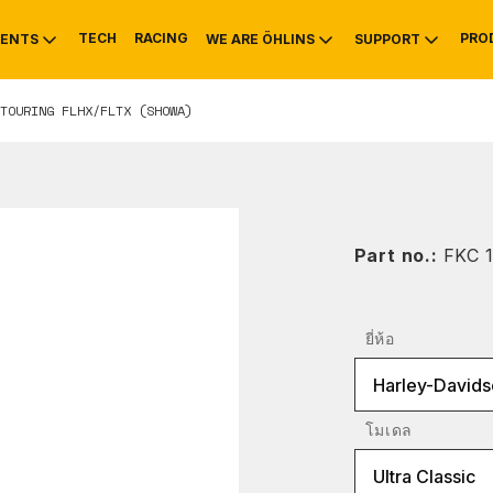
TECH
RACING
PRO
ENTS
WE ARE ÖHLINS
SUPPORT
TOURING FLHX/FLTX (SHOWA)
OTIVE
RS
NTY
MOUNTAIN BIKE
HISTORY
SERVICE INFO & 
Part no.:
FKC 1
ยี่ห้อ
Harley-Davids
โมเดล
Ultra Classic