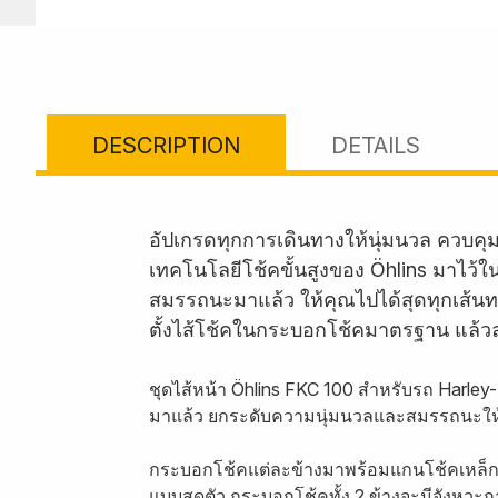
DESCRIPTION
DETAILS
อัปเกรดทุกการเดินทางให้นุ่มนวล ควบคุ
เทคโนโลยีโช้คขั้นสูงของ Öhlins มาไว้ใ
สมรรถนะมาแล้ว ให้คุณไปได้สุดทุกเส้นทา
ตั้งไส้โช้คในกระบอกโช้คมาตรฐาน แล้วลุย
ชุดไส้หน้า Öhlins FKC 100 สำหรับรถ Harley
มาแล้ว ยกระดับความนุ่มนวลและสมรรถนะให้
กระบอกโช้คแต่ละข้างมาพร้อมแกนโช้คเหล็ก
แบบสุดตัว กระบอกโช้คทั้ง 2 ข้างจะมีจังหว