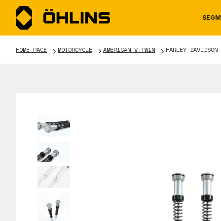
SEGM
HOME PAGE
MOTORCYCLE
AMERICAN V-TWIN
HARLEY-DAVIDSON 
MOTORCYCLE
NEWS
MANUALS
AUTOM
CAREE
WARRA