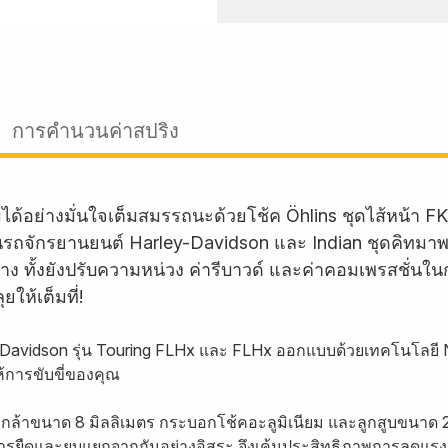
การคำนวนค่าสปริง
มได้อย่างมั่นใจเต็มสมรรถนะด้วยโช้ค Öhlins ชุดไส้หน้า
นรถจักรยานยนต์ Harley-Davidson และ Indian ชุดคิทมาพร้
ง ทั้งยังปรับความหน่วง ค่ารีบาวด์ และค่าคอมเพรสชั่นใ
ให้เต็มที่!
-Davidson รุ่น Touring FLHx และ FLHx ออกแบบด้วยเทคโนโลยี NI
การขับขี่ของคุณ
กล้าขนาด 8 มิลลิเมตร กระบอกโช้คอะลูมิเนียม และลูกสูบขนาด
ะการยืดและยุบแยกจากกันอย่างอิสระ จึงเค้นประสิทธิภาพการลดแรง