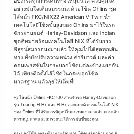
อัปเกรดทุกการเดินทางให้นุ่มนวล ควบคุมได้
อย่างมั่นใจเต็มสมรรถนะด้วยโช้ค Öhlins ชุด
ไส้หน้า FKC/NIX22 American V-Twin นำ
เทคโนโลยีโช้คขั้นสูงของ Öhlins มาไว้ในรถ
จักรยานยนต์ Harley-Davidson และ Indian
ชุดคิทมาพร้อมเทคโนโลยี NIX ที่ได้รับการ
พิสูจน์สมรรถนะมาแล้ว ให้คุณไปได้สุดทุกเส้น
ทาง ทั้งยังปรับความหน่วง ค่ารีบาวด์ และค่า
คอมเพรสชั่นในกระบอกโช้คแต่ละข้างแยกกัน
ได้ เพียงติดตั้งไส้โช้คในกระบอกโช้ค
มาตรฐาน แล้วลุยให้เต็มที่!
ชุดไส้หน้า Öhlins FKC 100 สำหรับรถ Harley-Davidson
รุ่น Touring FLHx และ FLHx ออกแบบด้วยเทคโนโลยี NIX
ของ Öhlins ที่ได้รับการพิสูจน์ในสนามแข่งมาแล้ว ยกระดับ
ความนุ่มนวลและสมรรถนะให้การขับขี่ของคุณ
กระบอกโช้คแต่ละข้างมาพร้อมแกนโช้คเหล็กกล้าขนาด 8