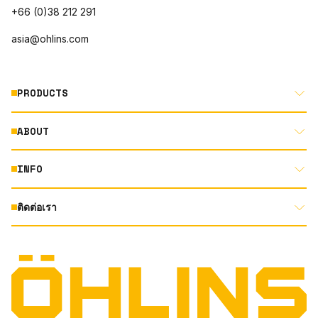
+66 (0)38 212 291
asia@ohlins.com
PRODUCTS
ABOUT
MOTORCYCLE
AUTOMOTIVE
INFO
ABOUT US
MOUNTAIN BIKE
RACING
ติดต่อเรา
DOCUMENT LIBRARY
DEALER LOCATOR
PRODUCT SEARCH
INSTAGRAM
TERMS AND CONDITIONS
TECHNOLOGY
PRIVACY STATEMENT
FACEBOOK
ORIGINAL EQUIPMENT