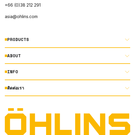
+66 (0)38 212 291
asia@ohlins.com
PRODUCTS
ABOUT
MOTORCYCLE
AUTOMOTIVE
INFO
ABOUT US
MOUNTAIN BIKE
RACING
ติดต่อเรา
DOCUMENT LIBRARY
DEALER LOCATOR
PRODUCT SEARCH
INSTAGRAM
TERMS AND CONDITIONS
TECHNOLOGY
PRIVACY STATEMENT
FACEBOOK
ORIGINAL EQUIPMENT