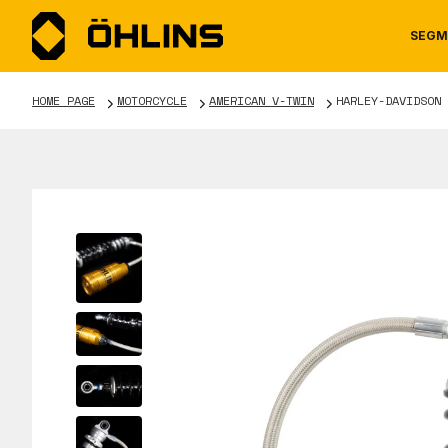
SEGM
HOME PAGE
MOTORCYCLE
AMERICAN V-TWIN
HARLEY-DAVIDSON 
MOTORCYCLE
NEWS
MANUALS
AUTOM
CAREE
WARRA