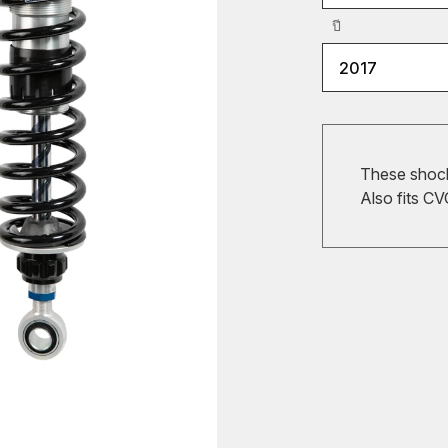
ปี
2017
These shocks
Also fits CV