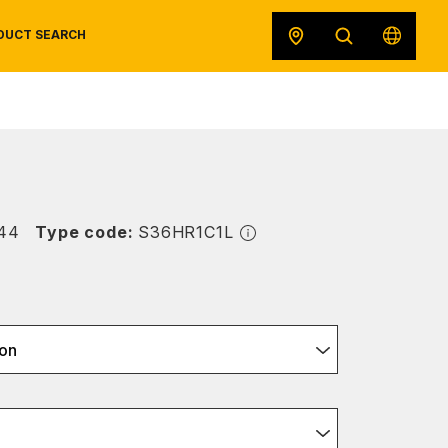
DUCT SEARCH
SAFETY DATA SHEETS
RECALLS
ORIGINAL EQUIPMENT
44
Type code:
S36HR1C1L
on