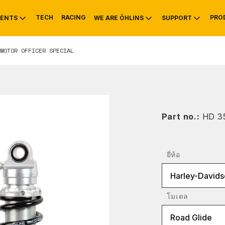
TECH
RACING
PRO
ENTS
WE ARE ÖHLINS
SUPPORT
MOTOR OFFICER SPECIAL
OTIVE
RS
NTY
MOUNTAIN BIKE
HISTORY
SERVICE INFO & 
Part no.:
HD 3
ยี่ห้อ
Harley-Davids
โมเดล
Road Glide