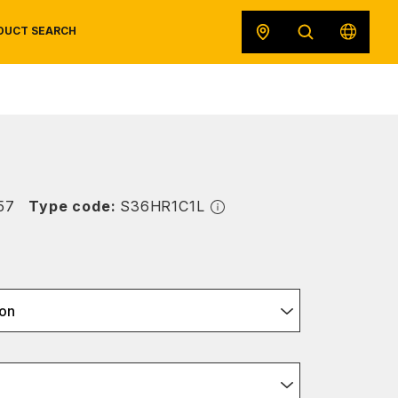
DUCT SEARCH
SAFETY DATA SHEETS
RECALLS
ORIGINAL EQUIPMENT
57
Type code:
S36HR1C1L
on