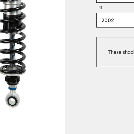
ปี
2002
These shocks