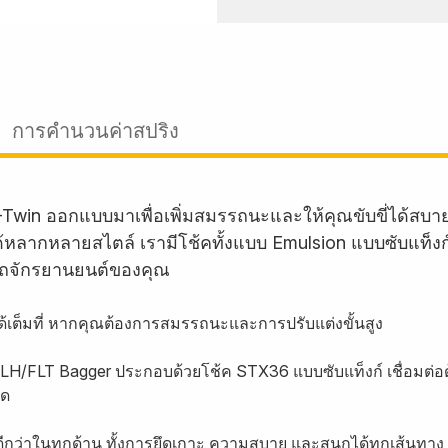
การคำนวนค่าสปริง
-Twin ออกแบบมาเพื่อเพิ่มสมรรถนะและให้คุณขับขี่ได้สบ
บรถได้หลากหลายสไตล์ เรามีโช้คทั้งแบบ Emulsion แบบซับแท็
ถจักรยานยนต์ของคุณ
งได้เต็มที่ หากคุณต้องการสมรรถนะและการปรับแต่งขั้นสูง
 FLH/FLT Bagger ประกอบด้วยโช้ค STX36 แบบซับแท็งก์ เชื่อมต่อด
ลด
ีกว่าในทุกด้าน ทั้งการยึดเกาะ ความสบาย และสนุกได้ทุกเส้นทาง 