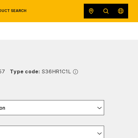
DUCT SEARCH
SAFETY DATA SHEETS
RECALLS
ORIGINAL EQUIPMENT
57
Type code:
S36HR1C1L
on