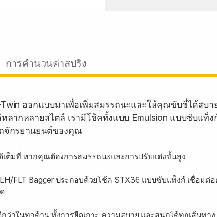
การคำนวนค่าสปริง
-Twin ออกแบบมาเพื่อเพิ่มสมรรถนะและให้คุณขับขี่ได้สบ
บรถได้หลากหลายสไตล์ เรามีโช้คทั้งแบบ Emulsion แบบซับแท็
ถจักรยานยนต์ของคุณ
งได้เต็มที่ หากคุณต้องการสมรรถนะและการปรับแต่งขั้นสูง
 FLH/FLT Bagger ประกอบด้วยโช้ค STX36 แบบซับแท็งก์ เชื่อมต่อด
ลด
ีกว่าในทุกด้าน ทั้งการยึดเกาะ ความสบาย และสนุกได้ทุกเส้นทาง 