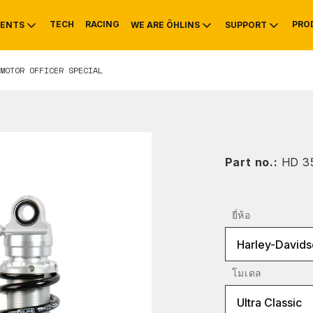
TECH
RACING
PRO
ENTS
WE ARE ÖHLINS
SUPPORT
MOTOR OFFICER SPECIAL
OTIVE
RS
NTY
MOUNTAIN BIKE
HISTORY
SERVICE INFO & 
Part no.:
HD 3
ยี่ห้อ
Harley-Davids
โมเดล
Ultra Classic