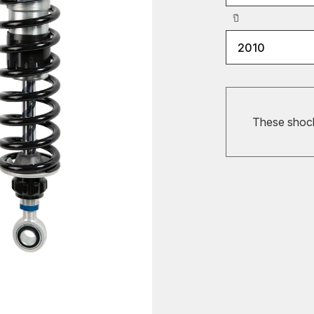
ปี
2010
These shocks