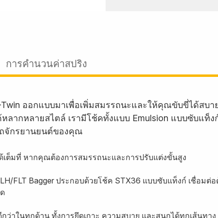
การคำนวนค่าสปริง
-Twin ออกแบบมาเพื่อเพิ่มสมรรถนะและให้คุณขับขี่ได้สบ
บรถได้หลากหลายสไตล์ เรามีโช้คทั้งแบบ Emulsion แบบซับแท็
ถจักรยานยนต์ของคุณ
งได้เต็มที่ หากคุณต้องการสมรรถนะและการปรับแต่งขั้นสูง
 FLH/FLT Bagger ประกอบด้วยโช้ค STX36 แบบซับแท็งก์ เชื่อมต่อด
ลด
ีกว่าในทุกด้าน ทั้งการยึดเกาะ ความสบาย และสนุกได้ทุกเส้นทาง 