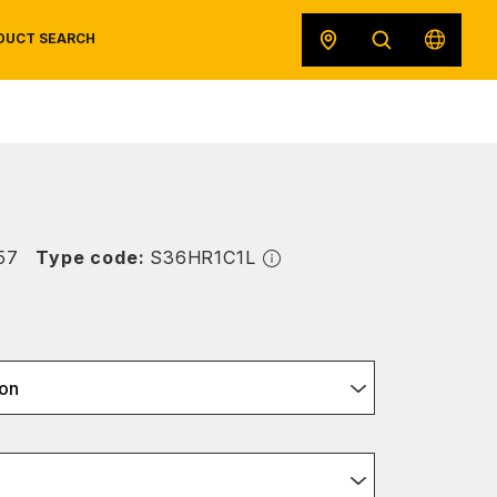
DUCT SEARCH
SAFETY DATA SHEETS
RECALLS
ORIGINAL EQUIPMENT
57
Type code:
S36HR1C1L
on