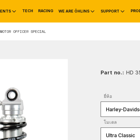
TECH
RACING
PRO
ENTS
WE ARE ÖHLINS
SUPPORT
MOTOR OFFICER SPECIAL
OTIVE
RS
NTY
MOUNTAIN BIKE
HISTORY
SERVICE INFO & 
Part no.:
HD 3
ยี่ห้อ
Harley-Davids
โมเดล
Ultra Classic