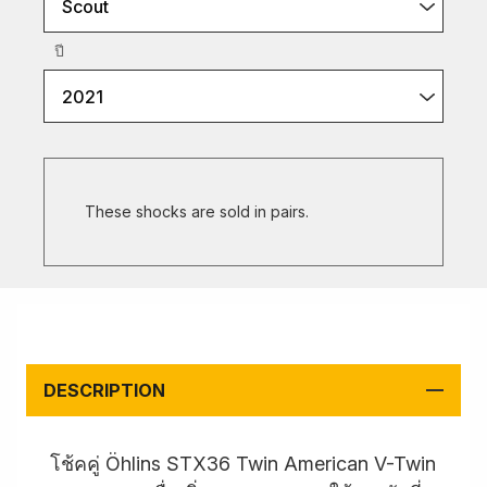
Scout
ปี
2021
These shocks are sold in pairs.
DESCRIPTION
โช้คคู่ Öhlins STX36 Twin American V-Twin