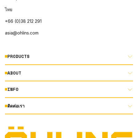
ไทย
+66 (0)38 212 291
asia@ohlins.com
PRODUCTS
ABOUT
MOTORCYCLE
AUTOMOTIVE
INFO
ABOUT US
MOUNTAIN BIKE
RACING
ติดต่อเรา
DOCUMENT LIBRARY
DEALER LOCATOR
PRODUCT SEARCH
INSTAGRAM
TERMS AND CONDITIONS
TECHNOLOGY