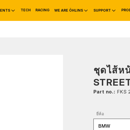
TECH
RACING
PRO
ENTS
WE ARE ÖHLINS
SUPPORT
OTIVE
RS
NTY
MOUNTAIN BIKE
HISTORY
SERVICE INFO & 
ชุดไส้ห
STREE
Part no.:
FKS 
ยี่ห้อ
BMW