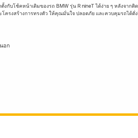
ั้งกับโช้คหน้าเดิมของรถ BMW รุ่น R nineT ได้ง่าย ๆ หลังจากติดตั
ครงสร้างการทรงตัว ให้คุณมั่นใจ ปลอดภัย และควบคุมรถได้ดั่ง
ยนอก