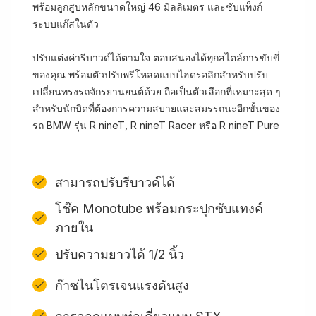
พร้อมลูกสูบหลักขนาดใหญ่ 46 มิลลิเมตร และซับแท็งก์
ระบบแก๊สในตัว
ปรับแต่งค่ารีบาวด์ได้ตามใจ ตอบสนองได้ทุกสไตล์การขับขี่
ของคุณ พร้อมตัวปรับพรีโหลดแบบไฮดรอลิกสำหรับปรับ
เปลี่ยนทรงรถจักรยานยนต์ด้วย ถือเป็นตัวเลือกที่เหมาะสุด ๆ
สำหรับนักบิดที่ต้องการความสบายและสมรรถนะอีกขั้นของ
รถ BMW รุ่น R nineT, R nineT Racer หรือ R nineT Pure
สามารถปรับรีบาวด์ได้
โช๊ค Monotube พร้อมกระปุกซับแทงค์
ภายใน
ปรับความยาวได้ 1/2 นิ้ว
ก๊าซไนโตรเจนแรงดันสูง