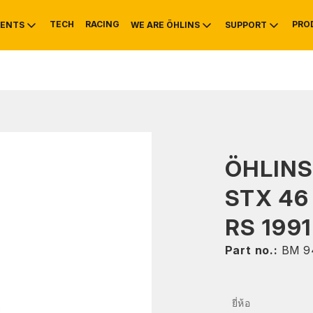
TECH
RACING
PRO
ENTS
WE ARE ÖHLINS
SUPPORT
OTIVE
RS
NTY
MOUNTAIN BIKE
HISTORY
SERVICE INFO & 
ÖHLIN
STX 46 
RS 1991
Part no.:
BM 9
ยี่ห้อ