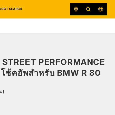
DUCT SEARCH
SAFETY DATA SHEETS
RECALLS
ORIGINAL EQUIPMENT
S STREET PERFORMANCE
โช้คอัพสำหรับ BMW R 80
41