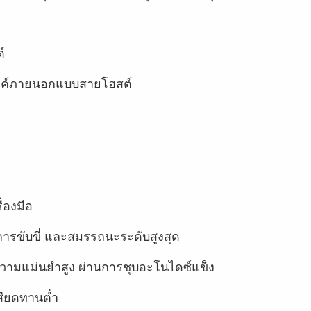
์
ทงค์ภายนอกแบบสายโฮสต์
่องมือ
ขับขี่ และสมรรถนะระดับสูงสุด
ี่มีความแม่นยำสูง ผ่านการชุบอะโนไดซ์แข็ง
สียดทานต่ำ